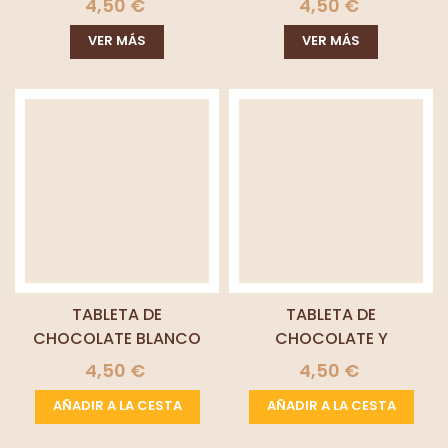
4,50 €
4,50 €
VER MÁS
VER MÁS
TABLETA DE
TABLETA DE
CHOCOLATE BLANCO
CHOCOLATE Y
CARAMELO SALADO
4,50 €
4,50 €
AÑADIR A LA CESTA
AÑADIR A LA CESTA