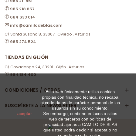
✆
985 211 851
✆
985 218 657
✆
684 633 014
✉
info@camilodeblas.com
C/ Santa Susana 8, 33007 . Oviedo . Asturias
✆
985 274 524
TIENDAS EN GIJÓN
C/ Covadonga 24, 33201 . Gijón . Asturias
✆
984 184 400
CONDICIONES / OTROS
Esta web únicamente utiliza cookies
propias con finalidad técnica, no recaba
ni cede datos de carácter personal de los
SUSCRÍBETE A LA NEWSLETTER
usuarios sin su conocimiento.
aceptar
Sin embargo, contiene enlaces a sitios
web de terceros con políticas de
privacidad ajenas a CAMILO DE BLAS
que usted podrá decidir si acepta o no
cuando acceda a ellos.