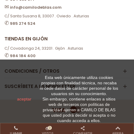
✉
info@camilodeblas.com
C/ Santa Susana 8, 33007 . Oviedo . Asturias
✆
985 274 524
TIENDAS EN GIJÓN
C/ Covadonga 24, 33201 . Gijón . Asturias
✆
984 184 400
CONDICIONES / OTROS
Esta web únicamente utiliza cookies
propias con finalidad técnica, no recaba
SUSCRÍBETE A LA NEWSLETTER
ni cede datos de carácter personal de los
usuarios sin su conocimiento.
aceptar
Sin embargo, contiene enlaces a sitios
web de terceros con políticas de
privacidad ajenas a CAMILO DE BLAS
que usted podrá decidir si acepta o no
cuando acceda a ellos.
0
LLAMAR
VISTOS
COMPARTIR
ARRIBA