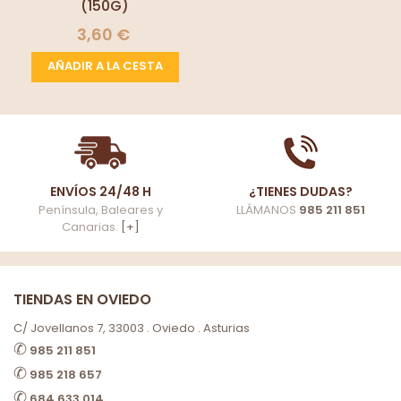
(150G)
3,60 €
AÑADIR A LA CESTA
ENVÍOS 24/48 H
¿TIENES DUDAS?
Península, Baleares y
LLÁMANOS
985 211 851
Canarias.
[+]
TIENDAS EN OVIEDO
C/ Jovellanos 7, 33003 . Oviedo . Asturias
✆
985 211 851
✆
985 218 657
✆
684 633 014