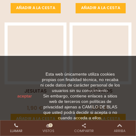
AÑADIR A LA CESTA
AÑADIR A LA CESTA
Esta web únicamente utiliza cookies
propias con finalidad técnica, no recaba
ni cede datos de carácter personal de los
JESUITAS
PAÑUELOS
usuarios sin su conocimiento.
aceptar
Sin embargo, contiene enlaces a sitios
web de terceros con políticas de
1,90 €
1,90 €
privacidad ajenas a CAMILO DE BLAS
que usted podrá decidir si acepta o no
cuando acceda a ellos.
AÑADIR A LA CESTA
AÑADIR A LA CESTA
0
LLAMAR
VISTOS
COMPARTIR
ARRIBA