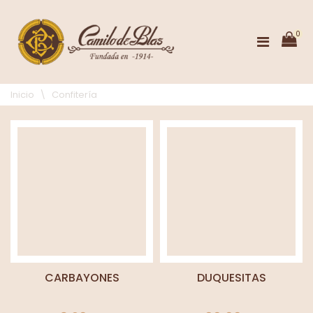
0
Inicio
\
Confitería
CARBAYONES
DUQUESITAS