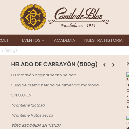
RMET
EVENTOS
ACADEMIA
NUESTRA HISTORIA
N (500g)
HELADO DE CARBAYÓN (500g)
El Carbayón original hecho helado.
500g de crema helada de almendra marcona.
SIN GLUTEN
*Contiene lactosa
*Contiene frutos secos
SÓLO RECOGIDA EN TIENDA