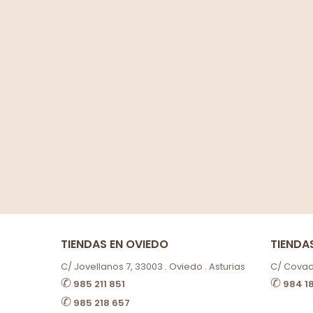
TIENDAS EN OVIEDO
TIENDA
C/ Jovellanos 7, 33003 . Oviedo . Asturias
C/ Covado
✆
✆
985 211 851
984 1
✆
985 218 657