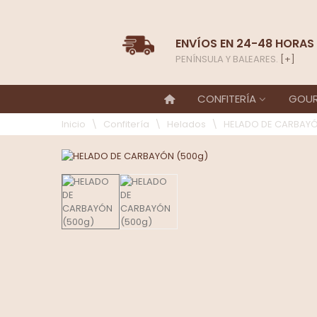
ENVÍOS EN 24-48 HORAS
PENÍNSULA Y BALEARES.
[+]
CONFITERÍA
GOU
Inicio
\
Confitería
\
Helados
\
HELADO DE CARBAYÓ