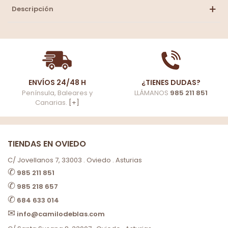
Descripción
ENVÍOS 24/48 H
¿TIENES DUDAS?
Península, Baleares y
LLÁMANOS
985 211 851
Canarias.
[+]
TIENDAS EN OVIEDO
C/ Jovellanos 7, 33003 . Oviedo . Asturias
✆
985 211 851
✆
985 218 657
✆
684 633 014
✉
info@camilodeblas.com