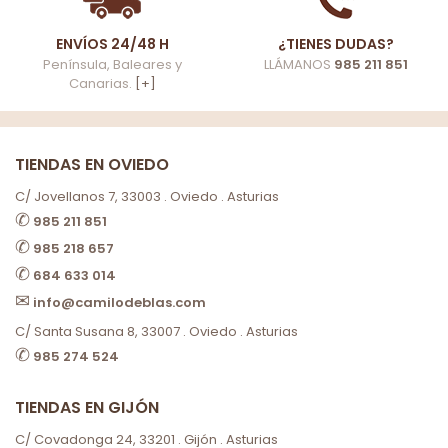
ENVÍOS 24/48 H
¿TIENES DUDAS?
Península, Baleares y
LLÁMANOS
985 211 851
Canarias.
[+]
TIENDAS EN OVIEDO
C/ Jovellanos 7, 33003 . Oviedo . Asturias
✆
985 211 851
✆
985 218 657
✆
684 633 014
✉
info@camilodeblas.com
C/ Santa Susana 8, 33007 . Oviedo . Asturias
✆
985 274 524
TIENDAS EN GIJÓN
C/ Covadonga 24, 33201 . Gijón . Asturias