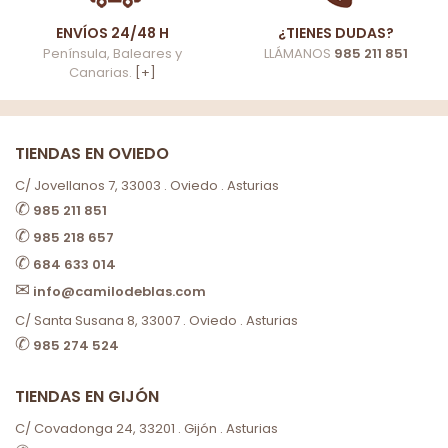
ENVÍOS 24/48 H
¿TIENES DUDAS?
Península, Baleares y
LLÁMANOS
985 211 851
Canarias.
[+]
TIENDAS EN OVIEDO
C/ Jovellanos 7, 33003 . Oviedo . Asturias
✆
985 211 851
✆
985 218 657
✆
684 633 014
✉
info@camilodeblas.com
C/ Santa Susana 8, 33007 . Oviedo . Asturias
✆
985 274 524
TIENDAS EN GIJÓN
C/ Covadonga 24, 33201 . Gijón . Asturias