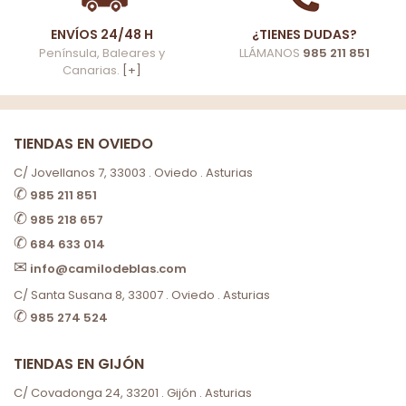
ENVÍOS 24/48 H
¿TIENES DUDAS?
Península, Baleares y
LLÁMANOS
985 211 851
Canarias.
[+]
TIENDAS EN OVIEDO
C/ Jovellanos 7, 33003 . Oviedo . Asturias
✆
985 211 851
✆
985 218 657
✆
684 633 014
✉
info@camilodeblas.com
C/ Santa Susana 8, 33007 . Oviedo . Asturias
✆
985 274 524
TIENDAS EN GIJÓN
C/ Covadonga 24, 33201 . Gijón . Asturias