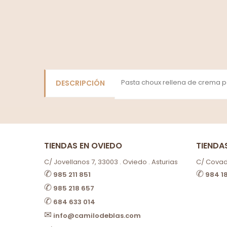
Pasta choux rellena de crema p
DESCRIPCIÓN
TIENDAS EN OVIEDO
TIENDA
C/ Jovellanos 7, 33003 . Oviedo . Asturias
C/ Covado
✆
✆
985 211 851
984 1
✆
985 218 657
✆
684 633 014
✉
info@camilodeblas.com