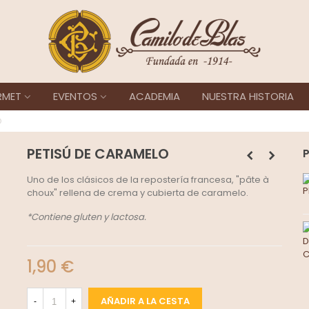
RMET
EVENTOS
ACADEMIA
NUESTRA HISTORIA
O
PETISÚ DE CARAMELO
Uno de los clásicos de la repostería francesa, "pâte à
choux" rellena de crema y cubierta de caramelo.
*Contiene gluten y lactosa.
1,90 €
AÑADIR A LA CESTA
-
+