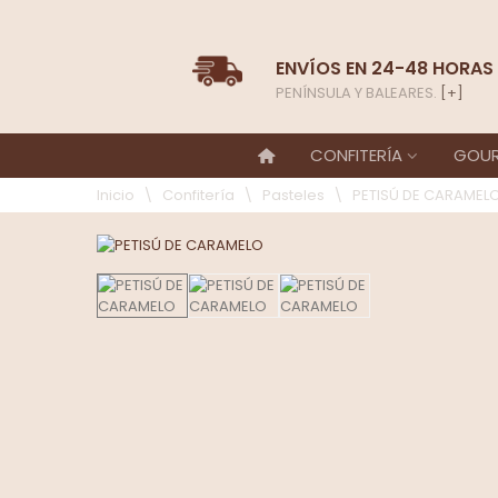
ENVÍOS EN 24-48 HORAS
PENÍNSULA Y BALEARES.
[+]
CONFITERÍA
GOU
Inicio
\
Confitería
\
Pasteles
\
PETISÚ DE CARAMEL