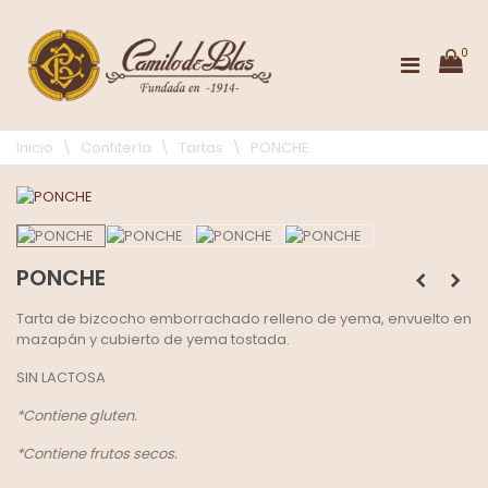
0
Inicio
\
Confitería
\
Tartas
\
PONCHE
PONCHE
Tarta de bizcocho emborrachado relleno de yema, envuelto en
mazapán y cubierto de yema tostada.
SIN LACTOSA
*Contiene gluten.
*Contiene frutos secos.