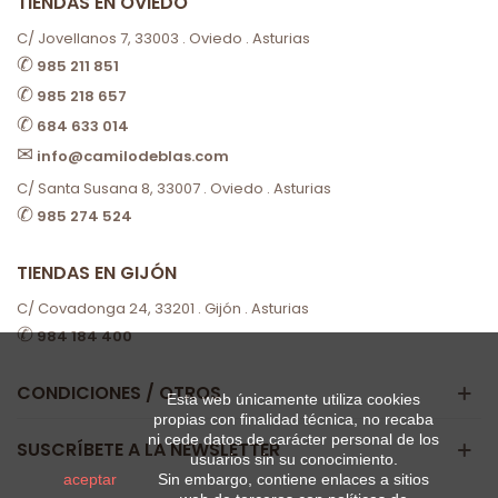
TIENDAS EN OVIEDO
C/ Jovellanos 7, 33003 . Oviedo . Asturias
✆
985 211 851
✆
985 218 657
✆
684 633 014
✉
info@camilodeblas.com
C/ Santa Susana 8, 33007 . Oviedo . Asturias
✆
985 274 524
TIENDAS EN GIJÓN
C/ Covadonga 24, 33201 . Gijón . Asturias
✆
984 184 400
CONDICIONES / OTROS
Esta web únicamente utiliza cookies
propias con finalidad técnica, no recaba
ni cede datos de carácter personal de los
SUSCRÍBETE A LA NEWSLETTER
usuarios sin su conocimiento.
aceptar
Sin embargo, contiene enlaces a sitios