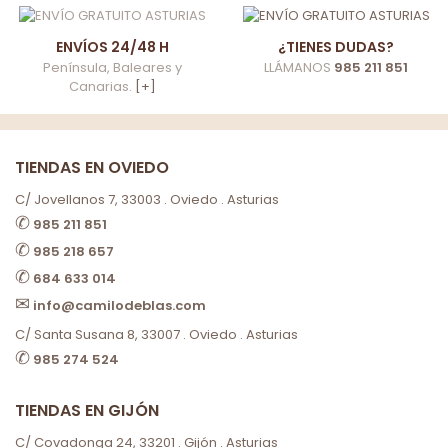
ENVÍOS 24/48 H
¿TIENES DUDAS?
Península, Baleares y
LLÁMANOS
985 211 851
Canarias.
[+]
TIENDAS EN OVIEDO
C/ Jovellanos 7, 33003 . Oviedo . Asturias
✆
985 211 851
✆
985 218 657
✆
684 633 014
✉
info@camilodeblas.com
C/ Santa Susana 8, 33007 . Oviedo . Asturias
✆
985 274 524
TIENDAS EN GIJÓN
C/ Covadonga 24, 33201 . Gijón . Asturias