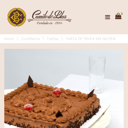
0
Inicio
\
Confitería
\
Tartas
\
TARTA DE TRUFA SIN GLUTEN