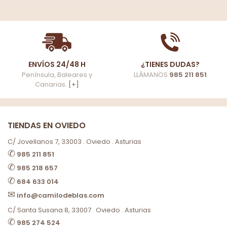
ENVÍOS 24/48 H
¿TIENES DUDAS?
Península, Baleares y
LLÁMANOS
985 211 851
Canarias.
[+]
TIENDAS EN OVIEDO
C/ Jovellanos 7, 33003 . Oviedo . Asturias
✆
985 211 851
✆
985 218 657
✆
684 633 014
✉
info@camilodeblas.com
C/ Santa Susana 8, 33007 . Oviedo . Asturias
✆
985 274 524