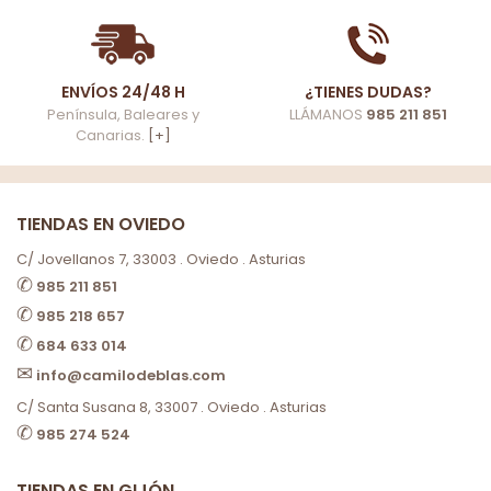
ENVÍOS 24/48 H
¿TIENES DUDAS?
Península, Baleares y
LLÁMANOS
985 211 851
Canarias.
[+]
TIENDAS EN OVIEDO
C/ Jovellanos 7, 33003 . Oviedo . Asturias
✆
985 211 851
✆
985 218 657
✆
684 633 014
✉
info@camilodeblas.com
C/ Santa Susana 8, 33007 . Oviedo . Asturias
✆
985 274 524
TIENDAS EN GIJÓN