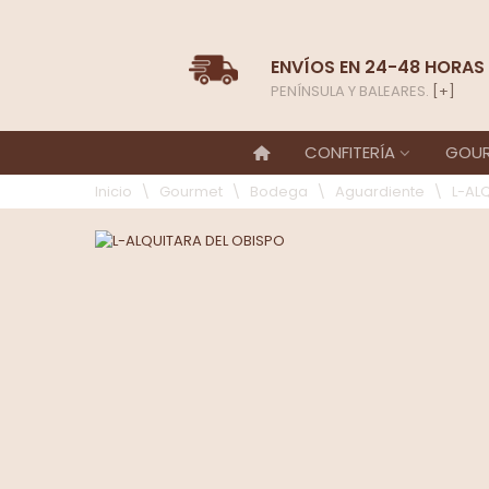
ENVÍOS EN 24-48 HORAS
PENÍNSULA Y BALEARES.
[+]
CONFITERÍA
GOU
Inicio
\
Gourmet
\
Bodega
\
Aguardiente
\
L-AL