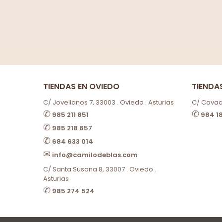
TIENDAS EN OVIEDO
TIENDA
C/ Jovellanos 7, 33003 . Oviedo . Asturias
C/ Covado
✆
✆
985 211 851
984 1
✆
985 218 657
✆
684 633 014
✉
info@camilodeblas.com
C/ Santa Susana 8, 33007 . Oviedo .
Asturias
✆
985 274 524