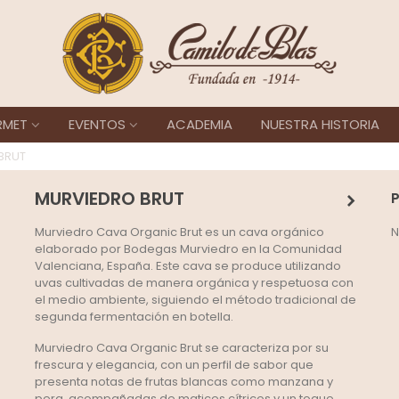
RMET
EVENTOS
ACADEMIA
NUESTRA HISTORIA
BRUT
MURVIEDRO BRUT
Murviedro Cava Organic Brut es un cava orgánico
N
elaborado por Bodegas Murviedro en la Comunidad
Valenciana, España. Este cava se produce utilizando
uvas cultivadas de manera orgánica y respetuosa con
el medio ambiente, siguiendo el método tradicional de
segunda fermentación en botella.
Murviedro Cava Organic Brut se caracteriza por su
frescura y elegancia, con un perfil de sabor que
presenta notas de frutas blancas como manzana y
pera, acompañadas de matices cítricos y un toque