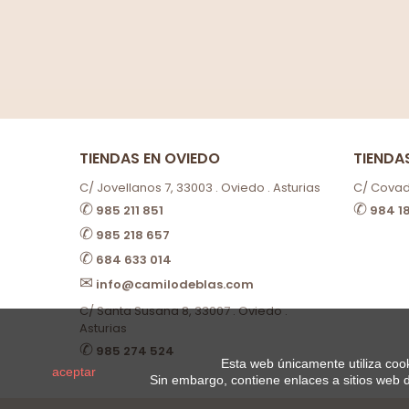
TIENDAS EN OVIEDO
TIENDA
C/ Jovellanos 7, 33003 . Oviedo . Asturias
C/ Covado
✆
✆
985 211 851
984 1
✆
985 218 657
✆
684 633 014
✉
info@camilodeblas.com
C/ Santa Susana 8, 33007 . Oviedo .
Asturias
✆
985 274 524
Esta web únicamente utiliza cook
aceptar
Sin embargo, contiene enlaces a sitios web 