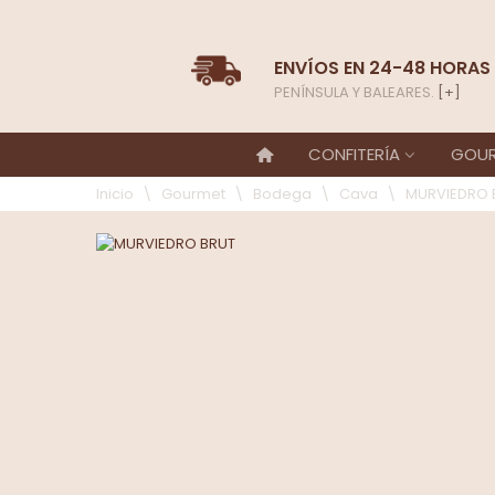
ENVÍOS EN 24-48 HORAS
PENÍNSULA Y BALEARES.
[+]
CONFITERÍA
GOU
Inicio
\
Gourmet
\
Bodega
\
Cava
\
MURVIEDRO 