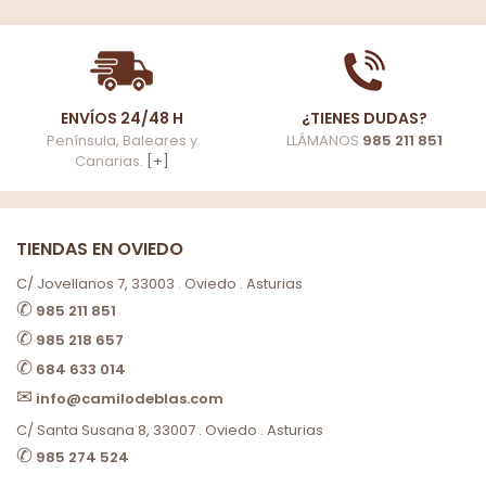
ENVÍOS 24/48 H
¿TIENES DUDAS?
Península, Baleares y
LLÁMANOS
985 211 851
Canarias.
[+]
TIENDAS EN OVIEDO
C/ Jovellanos 7, 33003 . Oviedo . Asturias
✆
985 211 851
✆
985 218 657
✆
684 633 014
✉
info@camilodeblas.com
C/ Santa Susana 8, 33007 . Oviedo . Asturias
✆
985 274 524