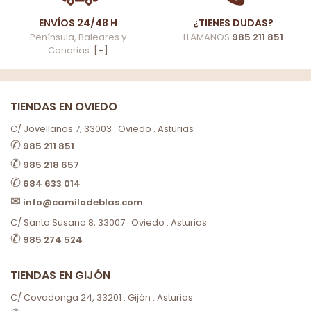
ENVÍOS 24/48 H
¿TIENES DUDAS?
Península, Baleares y
LLÁMANOS
985 211 851
Canarias.
[+]
TIENDAS EN OVIEDO
C/ Jovellanos 7, 33003 . Oviedo . Asturias
✆
985 211 851
✆
985 218 657
✆
684 633 014
✉
info@camilodeblas.com
C/ Santa Susana 8, 33007 . Oviedo . Asturias
✆
985 274 524
TIENDAS EN GIJÓN
C/ Covadonga 24, 33201 . Gijón . Asturias