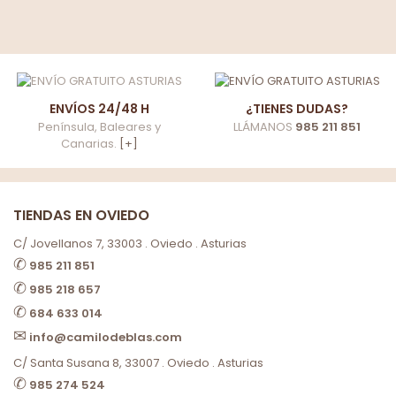
ENVÍOS 24/48 H
¿TIENES DUDAS?
Península, Baleares y
LLÁMANOS
985 211 851
Canarias.
[+]
TIENDAS EN OVIEDO
C/ Jovellanos 7, 33003 . Oviedo . Asturias
✆
985 211 851
✆
985 218 657
✆
684 633 014
✉
info@camilodeblas.com
C/ Santa Susana 8, 33007 . Oviedo . Asturias
✆
985 274 524