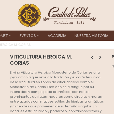
RMET
EVENTOS
ACADEMIA
NUESTRA HISTORIA
HEROICA M. CORIAS
VITICULTURA HEROICA M.
CORIAS
N
El vino Viticultura Heroica Monasterio de Corias es una
joya vinícola que refleja la tradición y el carácter único
de la viticultura en zonas de difícil acceso como el
Monasterio de Corias. Este vino se distingue por su
intensidad y complejidad aromática, con notas
prominentes de frutas maduras como ciruelas y moras,
entrelazadas con matices sutiles de hierbas aromáticas
y minerales que provienen de su terruño singular. En
boca, es estructurado y poderoso, con taninos firmes y