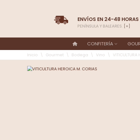
ENVÍOS EN 24-48 HORAS
PENÍNSULA Y BALEARES.
[+]
CONFITERÍA
GOU
Inicio
\
Gourmet
\
Bodega
\
Vino
\
VITICULTURA 