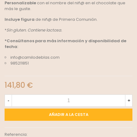
Personalizable
con el nombre del niñ@ en el chocolate que
más le guste.
Incluye figura
de niñ@ de Primera Comunión.
*
Sin gluten. Contiene lactosa.
*Consúltanos para más información y disponibilidad de
fecha:
info@camilodeblas.com
985211851
141,80 €
-
+
AÑADIR A LA CESTA
Referencia: