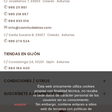
C/ Jovellanos 7, 33003 . Oviedo . Asturias
✆
985 211 851
✆
985 218 657
✆
684 633 014
✉
info@camilodeblas.com
C/ Santa Susana 8, 33007 . Oviedo . Asturias
✆
985 274 524
TIENDAS EN GIJÓN
C/ Covadonga 24, 33201 . Gijón . Asturias
✆
984 184 400
CONDICIONES / OTROS
Esta web únicamente utiliza cookies
propias con finalidad técnica, no recaba
SUSCRÍBETE A LA NEWSLETTER
ni cede datos de carácter personal de los
usuarios sin su conocimiento.
aceptar
Sin embargo, contiene enlaces a sitios
web de terceros con políticas de