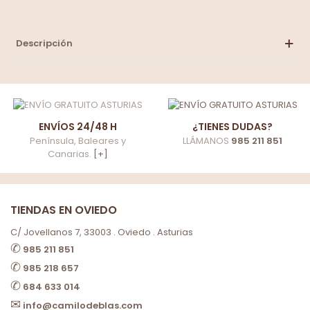
Descripción
ENVÍOS 24/48 H
¿TIENES DUDAS?
Península, Baleares y
LLÁMANOS
985 211 851
Canarias.
[+]
TIENDAS EN OVIEDO
C/ Jovellanos 7, 33003 . Oviedo . Asturias
✆
985 211 851
✆
985 218 657
✆
684 633 014
✉
info@camilodeblas.com