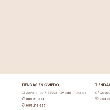
TIENDAS EN OVIEDO
TIENDA
C/ Jovellanos 7, 33003 . Oviedo . Asturias
C/ Covado
✆
✆
985 211 851
984 1
✆
985 218 657