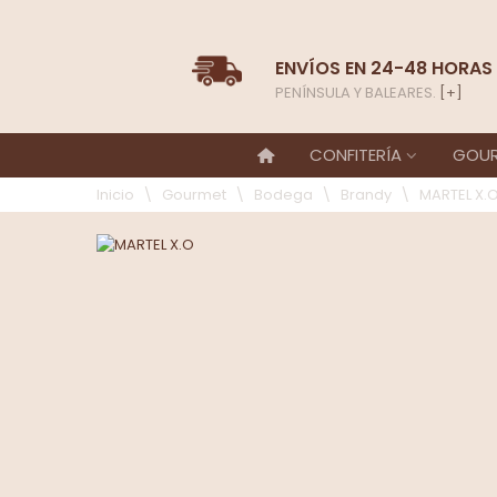
ENVÍOS EN 24-48 HORAS
PENÍNSULA Y BALEARES.
[+]
CONFITERÍA
GOU
Inicio
\
Gourmet
\
Bodega
\
Brandy
\
MARTEL X.