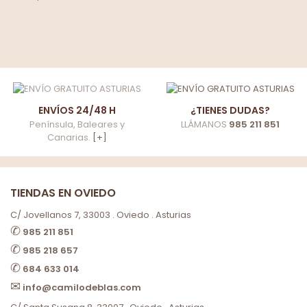
ENVÍOS 24/48 H
¿TIENES DUDAS?
Península, Baleares y
LLÁMANOS
985 211 851
Canarias.
[+]
TIENDAS EN OVIEDO
C/ Jovellanos 7, 33003 . Oviedo . Asturias
✆
985 211 851
✆
985 218 657
✆
684 633 014
✉
info@camilodeblas.com