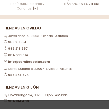
Península, Baleares y
LLÁMANOS
985 211 851
Canarias.
[+]
TIENDAS EN OVIEDO
C/ Jovellanos 7, 33003 . Oviedo . Asturias
✆
985 211 851
✆
985 218 657
✆
684 633 014
✉
info@camilodeblas.com
C/ Santa Susana 8, 33007 . Oviedo . Asturias
✆
985 274 524
TIENDAS EN GIJÓN
C/ Covadonga 24, 33201 . Gijón . Asturias
✆
984 184 400