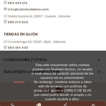
✆
684 633 014
✉
info@camilodeblas.com
C/ Santa Susana 8, 33007 . Oviedo . Asturias
✆
985 274 524
TIENDAS EN GIJÓN
C/ Covadonga 24, 33201 . Gijón . Asturias
✆
984 184 400
CONDICIONES / OTROS
Esta web únicamente utiliza cookies
propias con finalidad técnica, no recaba
SUSCRÍBETE A LA NEWSLETTER
ni cede datos de carácter personal de los
usuarios sin su conocimiento.
aceptar
Sin embargo, contiene enlaces a sitios
web de terceros con políticas de
privacidad ajenas a CAMILO DE BLAS
que usted podrá decidir si acepta o no
cuando acceda a ellos.
1