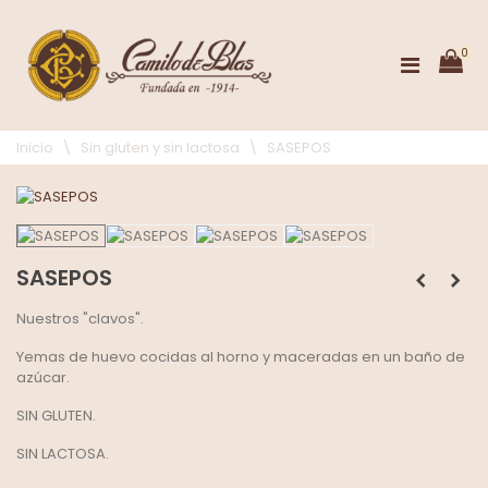
0
Inicio
\
Sin gluten y sin lactosa
\
SASEPOS
SASEPOS
Nuestros "clavos".
Yemas de huevo cocidas al horno y maceradas en un baño de
azúcar.
SIN GLUTEN.
SIN LACTOSA.