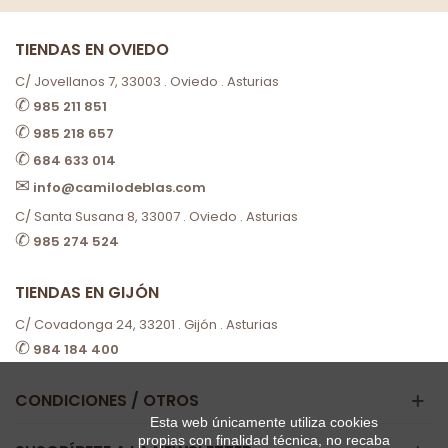
TIENDAS EN OVIEDO
C/ Jovellanos 7, 33003 . Oviedo . Asturias
✆
985 211 851
✆
985 218 657
✆
684 633 014
✉
info@camilodeblas.com
C/ Santa Susana 8, 33007 . Oviedo . Asturias
✆
985 274 524
TIENDAS EN GIJÓN
C/ Covadonga 24, 33201 . Gijón . Asturias
✆
984 184 400
CONDICIONES / OTROS
Esta web únicamente utiliza cookies
propias con finalidad técnica, no recaba