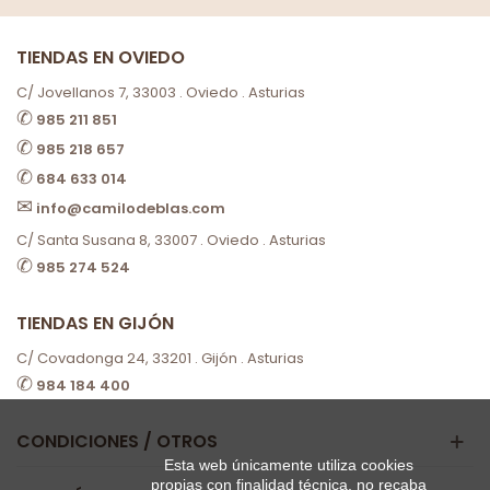
TIENDAS EN OVIEDO
C/ Jovellanos 7, 33003 . Oviedo . Asturias
✆
985 211 851
✆
985 218 657
✆
684 633 014
✉
info@camilodeblas.com
C/ Santa Susana 8, 33007 . Oviedo . Asturias
✆
985 274 524
TIENDAS EN GIJÓN
C/ Covadonga 24, 33201 . Gijón . Asturias
✆
984 184 400
CONDICIONES / OTROS
Esta web únicamente utiliza cookies
propias con finalidad técnica, no recaba