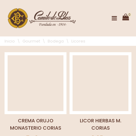
0
Inicio
\
Gourmet
\
Bodega
\
Licores
CREMA ORUJO
LICOR HIERBAS M.
MONASTERIO CORIAS
CORIAS