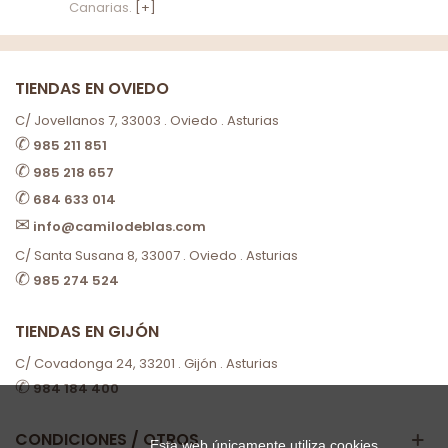
Canarias.
[+]
TIENDAS EN OVIEDO
C/ Jovellanos 7, 33003 . Oviedo . Asturias
✆
985 211 851
✆
985 218 657
✆
684 633 014
✉
info@camilodeblas.com
C/ Santa Susana 8, 33007 . Oviedo . Asturias
✆
985 274 524
TIENDAS EN GIJÓN
C/ Covadonga 24, 33201 . Gijón . Asturias
✆
984 184 400
CONDICIONES / OTROS
Esta web únicamente utiliza cookies