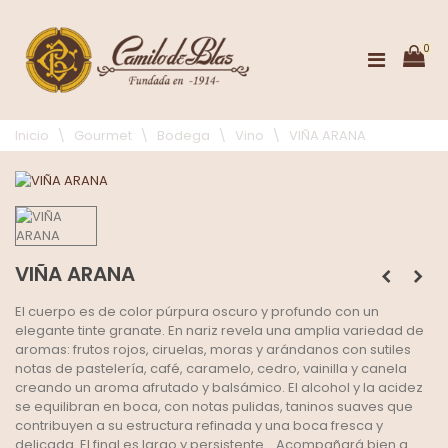
0
Inicio
\
Gourmet
\
Bodega
\
Vino
\
VIÑA ARANA
VIÑA ARANA
El cuerpo es de color púrpura oscuro y profundo con un
elegante tinte granate. En nariz revela una amplia variedad de
aromas: frutos rojos, ciruelas, moras y arándanos con sutiles
notas de pastelería, café, caramelo, cedro, vainilla y canela
creando un aroma afrutado y balsámico. El alcohol y la acidez
se equilibran en boca, con notas pulidas, taninos suaves que
contribuyen a su estructura refinada y una boca fresca y
delicada. El final es largo y persistente... Acompañará bien a