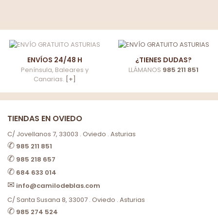
ENVÍOS 24/48 H
¿TIENES DUDAS?
Península, Baleares y
LLÁMANOS
985 211 851
Canarias.
[+]
TIENDAS EN OVIEDO
C/ Jovellanos 7, 33003 . Oviedo . Asturias
✆
985 211 851
✆
985 218 657
✆
684 633 014
✉
info@camilodeblas.com
C/ Santa Susana 8, 33007 . Oviedo . Asturias
✆
985 274 524